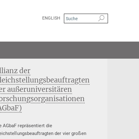
ENGLISH
llianz der
leichstellungsbeauftragten
er außeruniversitären
orschungsorganisationen
AGbaF)
e AGbaF repräsentiert die
eichstellungsbeauftragten der vier großen