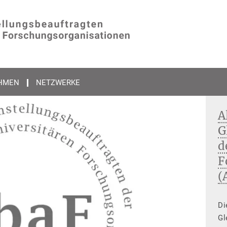
HMEN
NETZWERKE
A
G
d
F
(
Di
Gl